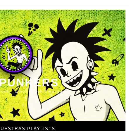
 PUNKERS
Punk · Emo · Rock Emergente
UESTRAS PLAYLISTS