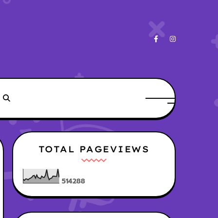
TOTAL PAGEVIEWS
5
1
4
2
8
8