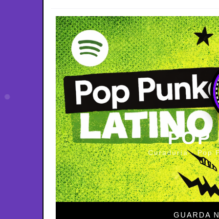
POP
Curaduría · Pop 
GUARDA N