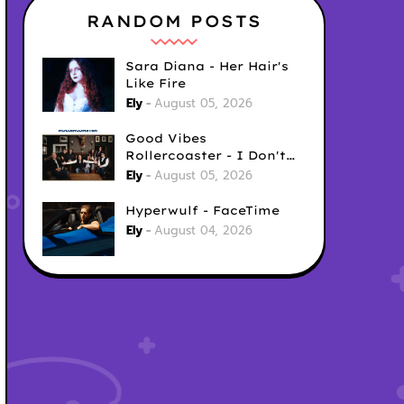
RANDOM POSTS
Sara Diana - Her Hair's
Like Fire
Ely
August 05, 2026
Good Vibes
Rollercoaster - I Don't
Care
Ely
August 05, 2026
Hyperwulf - FaceTime
Ely
August 04, 2026