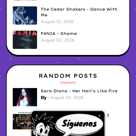
The Cedar Shakers - Dance With
Me
August 01, 2026
F4NIA - Shame
August 02, 2026
RANDOM POSTS
Sara Diana - Her Hair's Like Fire
Ely
August 05, 2026
Good Vibes Rollercoaster - I
×
Don't Care
Ely
August 05, 2026