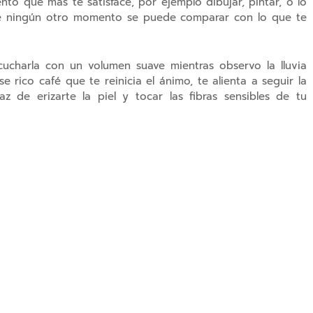
ento qué más te satisface, por ejemplo dibujar, pintar, o lo
que ningún otro momento se puede comparar con lo que te
ucharla con un volumen suave mientras observo la lluvia
e rico café que te reinicia el ánimo, te alienta a seguir la
z de erizarte la piel y tocar las fibras sensibles de tu