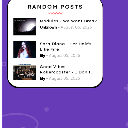
RANDOM POSTS
Modules - We Wont Break
Unknown
August 06, 2026
Sara Diana - Her Hair's
Like Fire
Ely
August 05, 2026
Good Vibes
Rollercoaster - I Don't
Care
Ely
August 05, 2026