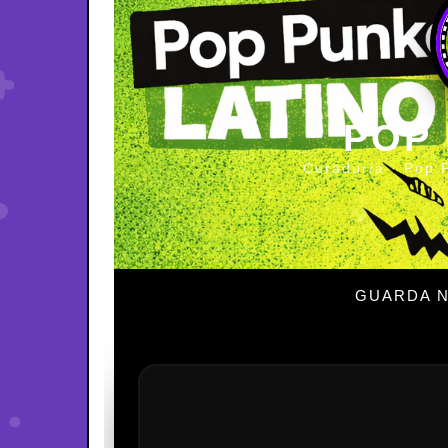
POP
Curaduría · Pop 
GUARDA N