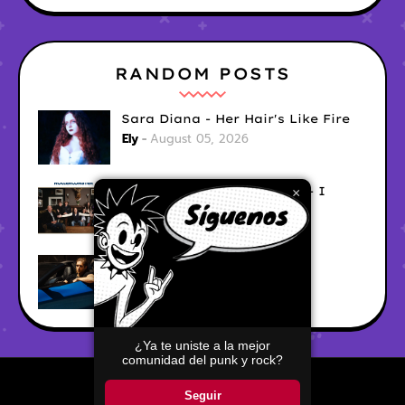
RANDOM POSTS
Sara Diana - Her Hair's Like Fire
Ely
August 05, 2026
Good Vibes Rollercoaster - I
×
Don't Care
Ely
August 05, 2026
Hyperwulf - FaceTime
Ely
August 04, 2026
¿Ya te uniste a la mejor
comunidad del punk y rock?
Home
About
Contact Us
Seguir