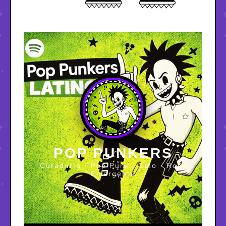
POP PUNKERS
Curaduría · Pop Punk · Emo · Rock
Emergente