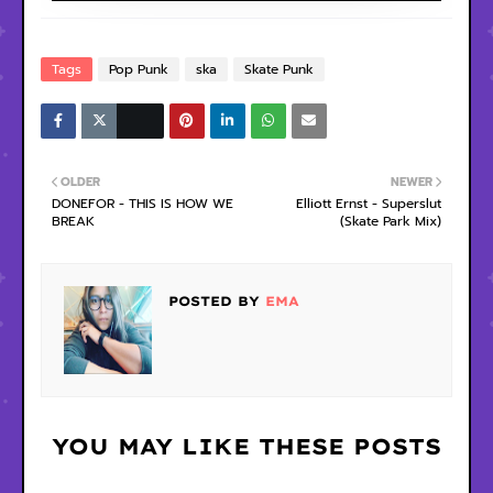
Tags
Pop Punk
ska
Skate Punk
OLDER
NEWER
DONEFOR - THIS IS HOW WE
Elliott Ernst - Superslut
BREAK
(Skate Park Mix)
POSTED BY
EMA
YOU MAY LIKE THESE POSTS