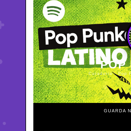
POP
Curaduría · Pop 
GUARDA N