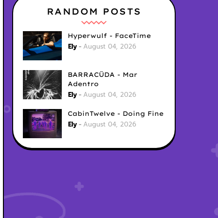
RANDOM POSTS
Hyperwulf - FaceTime
Ely
August 04, 2026
BARRACÜDA - Mar
Adentro
Ely
August 04, 2026
CabinTwelve - Doing Fine
Ely
August 04, 2026