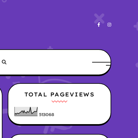
TOTAL PAGEVIEWS
5
1
3
0
6
8