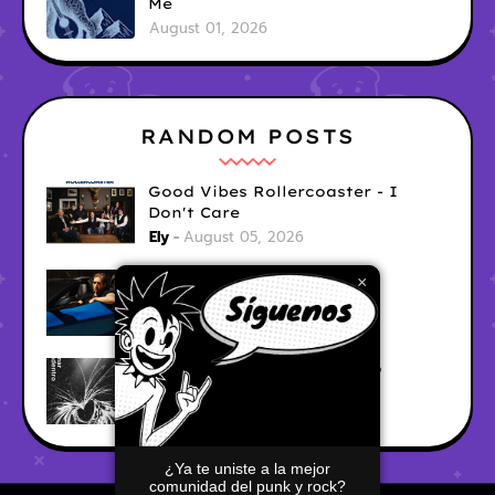
Me
August 01, 2026
RANDOM POSTS
Good Vibes Rollercoaster - I
Don't Care
Ely
August 05, 2026
Hyperwulf - FaceTime
×
Ely
August 04, 2026
BARRACÜDA - Mar Adentro
Ely
August 04, 2026
¿Ya te uniste a la mejor
comunidad del punk y rock?