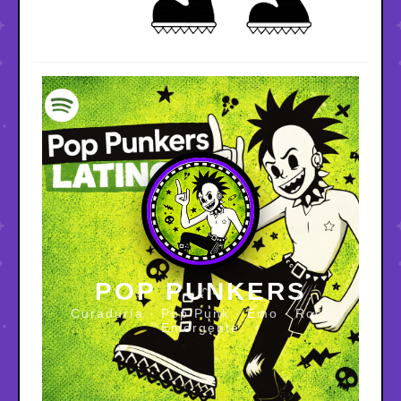
POP PUNKERS
Curaduría · Pop Punk · Emo · Rock
Emergente