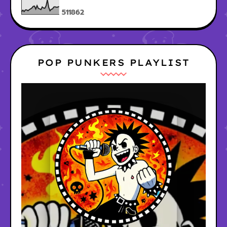
5
1
1
8
6
2
POP PUNKERS PLAYLIST