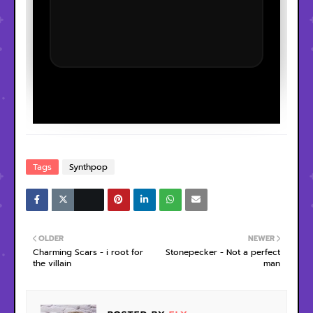
Tags
Synthpop
OLDER
NEWER
Charming Scars - i root for
Stonepecker - Not a perfect
the villain
man