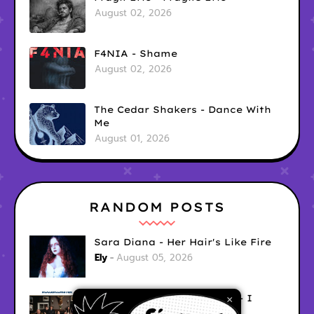
August 02, 2026
F4NIA - Shame
August 02, 2026
The Cedar Shakers - Dance With
Me
August 01, 2026
RANDOM POSTS
Sara Diana - Her Hair's Like Fire
Ely
August 05, 2026
Good Vibes Rollercoaster - I
×
Don't Care