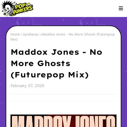
Home
Synthpop
Maddox Jones - No More Ghosts (Futurepop
Mix)
Maddox Jones - No
More Ghosts
(Futurepop Mix)
February 07, 2026