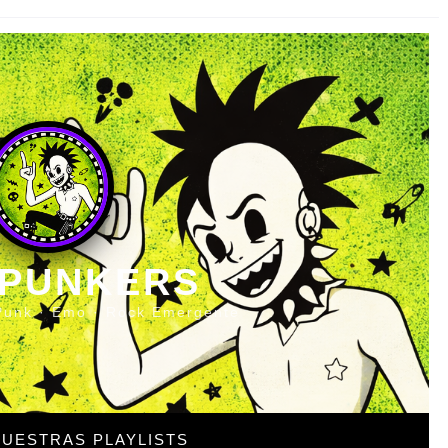
 PUNKERS
Punk · Emo · Rock Emergente
UESTRAS PLAYLISTS