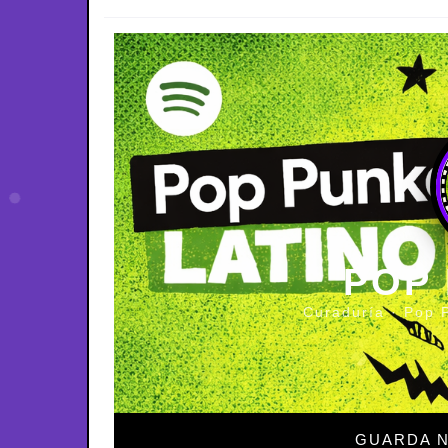
POP
Curaduría · Pop 
GUARDA N