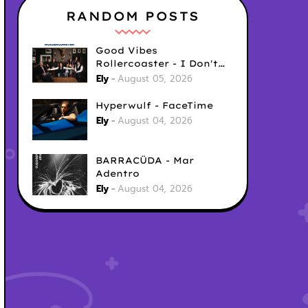
RANDOM POSTS
Good Vibes
Rollercoaster - I Don't
Care
Ely
August 05, 2026
Hyperwulf - FaceTime
Ely
August 04, 2026
BARRACÜDA - Mar
Adentro
Ely
August 04, 2026