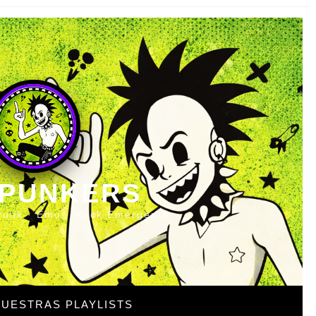
 PUNKERS
Punk · Emo · Rock Emergente
UESTRAS PLAYLISTS