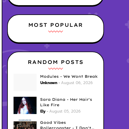
MOST POPULAR
RANDOM POSTS
Modules - We Wont Break
Unknown
August 06, 2026
Sara Diana - Her Hair's
Like Fire
Ely
August 05, 2026
Good Vibes
Rollercoaster - I Don't