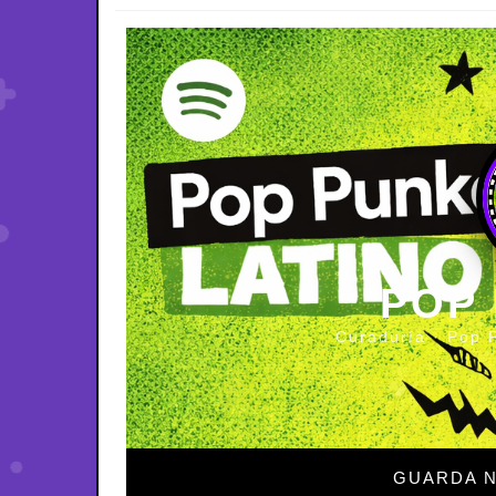
POP
Curaduría · Pop 
GUARDA N