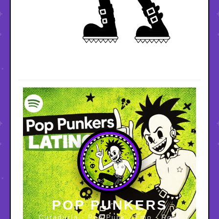
POP PUNKERS
Curaduría · Pop Punk · Emo · Rock