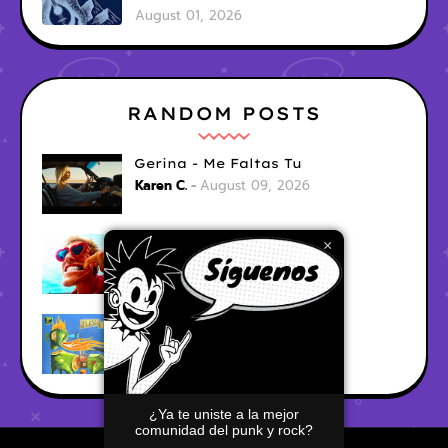
August 01, 2026
RANDOM POSTS
Gerina - Me Faltas Tu
Karen C.
August 09, 2026
jak demo - trojan war
×
Karen C.
August 09, 2026
Garage Fuzz - Flashpoint
Karen C.
August 09, 2026
¿Ya te uniste a la mejor
comunidad del punk y rock?