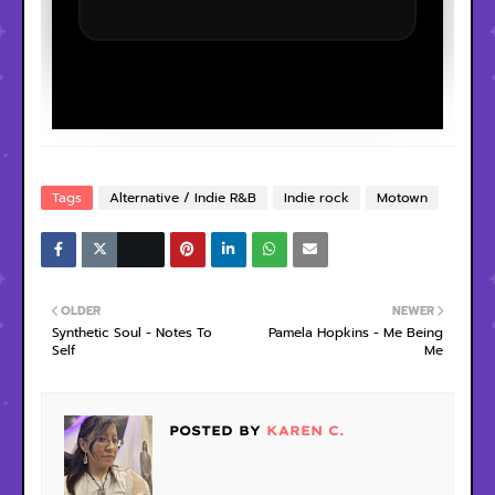
Tags
Alternative / Indie R&B
Indie rock
Motown
OLDER
NEWER
Synthetic Soul - Notes To
Pamela Hopkins - Me Being
Self
Me
POSTED BY
KAREN C.