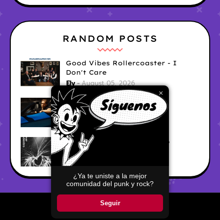
RANDOM POSTS
Good Vibes Rollercoaster - I
Don't Care
Ely
August 05, 2026
×
Hyperwulf - FaceTime
Ely
August 04, 2026
BARRACÜDA - Mar Adentro
Ely
August 04, 2026
¿Ya te uniste a la mejor
comunidad del punk y rock?
Seguir
Home
About
Contact Us