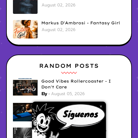
August 02, 2026
Markus D'Ambrosi - Fantasy Girl
August 02, 2026
RANDOM POSTS
Good Vibes Rollercoaster - I
Don't Care
Ely
August 05, 2026
Hyperwulf - FaceTime
×
Ely
August 04, 2026
BARRACÜDA - Mar Adentro
Ely
August 04, 2026