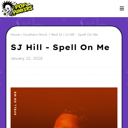
Home
Southern Rock / Red Di
SJ Hill - Spell On Me
SJ Hill - Spell On Me
January 22, 2026