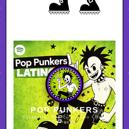
POP PUNKERS
Curaduría · Pop Punk · Emo · Rock
Emergente