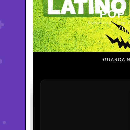
POP
Curaduría · Pop 
GUARDA N