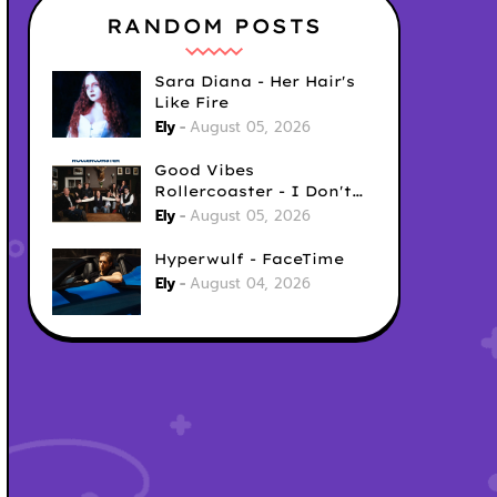
RANDOM POSTS
Sara Diana - Her Hair's
Like Fire
Ely
August 05, 2026
Good Vibes
Rollercoaster - I Don't
Care
Ely
August 05, 2026
Hyperwulf - FaceTime
Ely
August 04, 2026