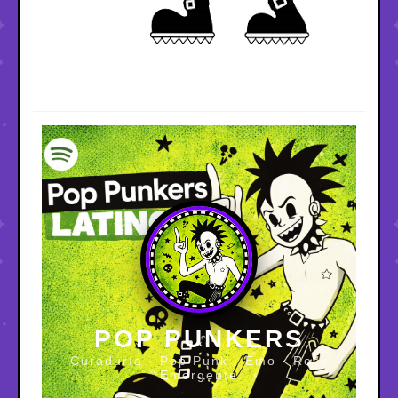
POP PUNKERS
Curaduría · Pop Punk · Emo · Rock
Emergente