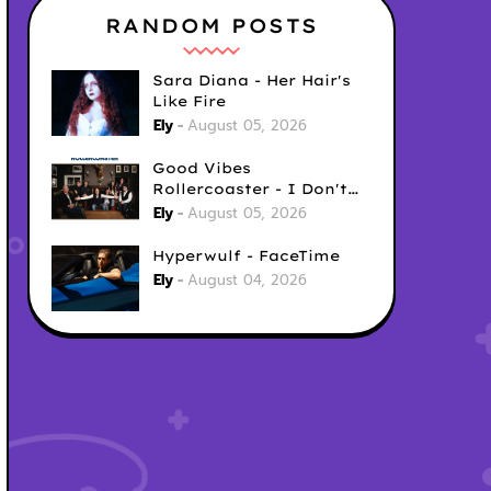
RANDOM POSTS
Sara Diana - Her Hair's
Like Fire
Ely
August 05, 2026
Good Vibes
Rollercoaster - I Don't
Care
Ely
August 05, 2026
Hyperwulf - FaceTime
Ely
August 04, 2026