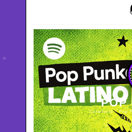
POP
Curaduría · Pop 