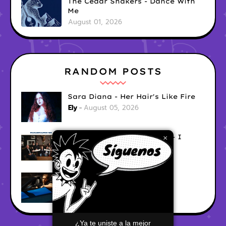
The Cedar Shakers - Dance With
Me
August 01, 2026
RANDOM POSTS
Sara Diana - Her Hair's Like Fire
Ely
August 05, 2026
Good Vibes Rollercoaster - I
×
Don't Care
Ely
August 05, 2026
Hyperwulf - FaceTime
Ely
August 04, 2026
¿Ya te uniste a la mejor