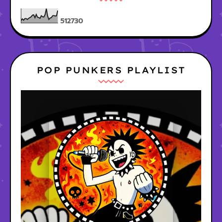
5
1
2
7
3
0
POP PUNKERS PLAYLIST