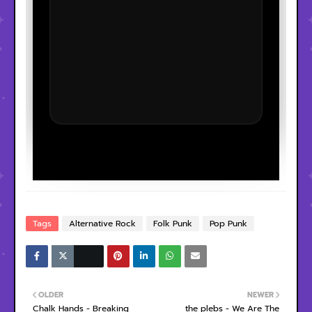
Tags
Alternative Rock
Folk Punk
Pop Punk
OLDER
NEWER
Chalk Hands - Breaking
the plebs - We Are The