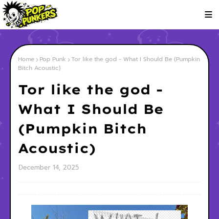
Home
Pop Punk
Tor like the god - What I Should Be (Pumpkin
Bitch Acoustic)
Tor like the god -
What I Should Be
(Pumpkin Bitch
Acoustic)
December 14, 2025