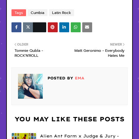
Tags
Cumbia
Latin Rock
OLDER
NEWER
Tommie Qubla -
Matt Geronimo - Everybody
ROCK'N'ROLL
Hates Me
POSTED BY
EMA
YOU MAY LIKE THESE POSTS
Alien Ant Farm x Judge & Jury -