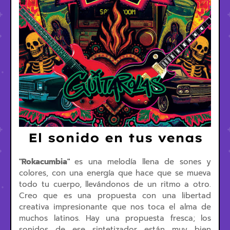
El sonido en tus venas
"Rokacumbia"
es una melodía llena de sones y
colores, con una energía que hace que se mueva
todo tu cuerpo, llevándonos de un ritmo a otro.
Creo que es una propuesta con una libertad
creativa impresionante que nos toca el alma de
muchos latinos. Hay una propuesta fresca; los
sonidos de ese sintetizador están muy bien