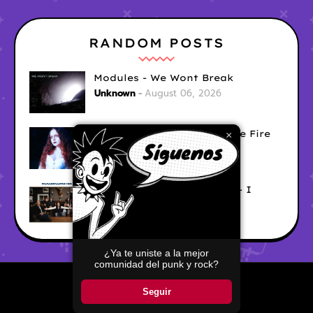
RANDOM POSTS
Modules - We Wont Break
Unknown
August 06, 2026
Sara Diana - Her Hair's Like Fire
×
Ely
August 05, 2026
Good Vibes Rollercoaster - I
Don't Care
Ely
August 05, 2026
¿Ya te uniste a la mejor
comunidad del punk y rock?
Home
About
Contact Us
Seguir
Copyright ©
2026
Pop Punkers