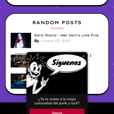
RANDOM POSTS
Sara Diana - Her Hair's Like Fire
Ely
August 05, 2026
Good Vibes Rollercoaster - I
×
Don't Care
Ely
August 05, 2026
Hyperwulf - FaceTime
Ely
August 04, 2026
¿Ya te uniste a la mejor
comunidad del punk y rock?
Home
About
Contact Us
Seguir