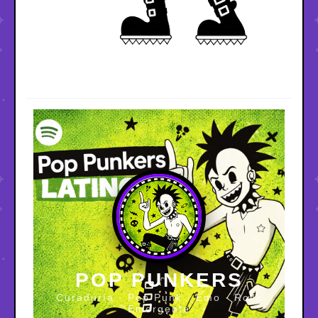
POP PUNKERS
Curaduría · Pop Punk · Emo · Rock
Emergente