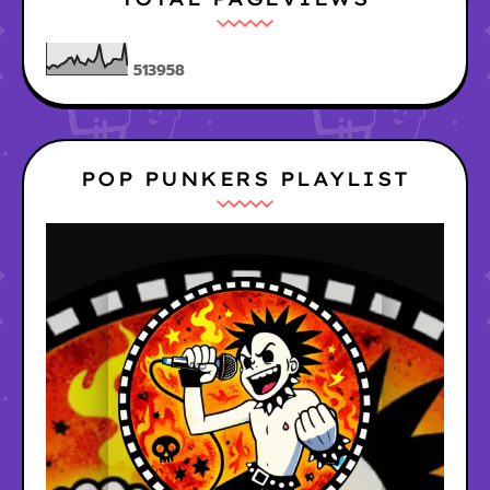
5
1
3
9
5
8
POP PUNKERS PLAYLIST