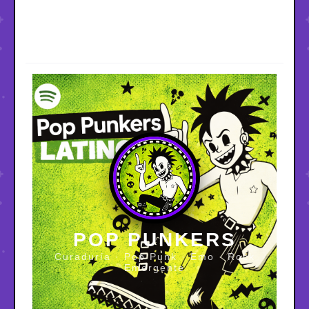
POP PUNKERS
Curaduría · Pop Punk · Emo · Rock
Emergente