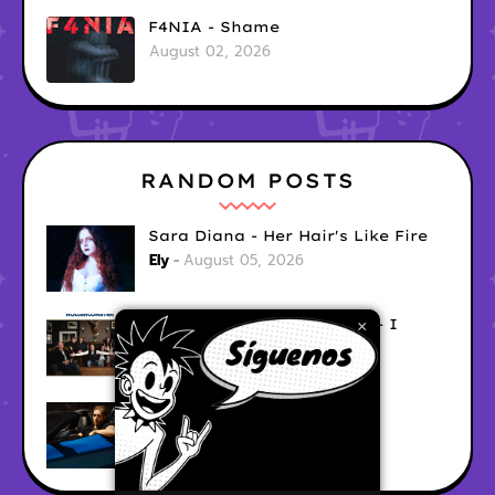
F4NIA - Shame
August 02, 2026
RANDOM POSTS
Sara Diana - Her Hair's Like Fire
Ely
August 05, 2026
Good Vibes Rollercoaster - I
×
Don't Care
Ely
August 05, 2026
Hyperwulf - FaceTime
Ely
August 04, 2026