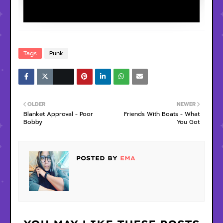
Tags
Punk
OLDER
NEWER
Blanket Approval - Poor
Friends With Boats - What
Bobby
You Got
POSTED BY
EMA