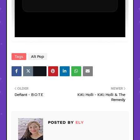
Tags
Alt Pop
OLDER
NEWER
Defiant - B.O.T.E
KiKi Holli - KiKi Holli & The
Remedy
POSTED BY
ELY