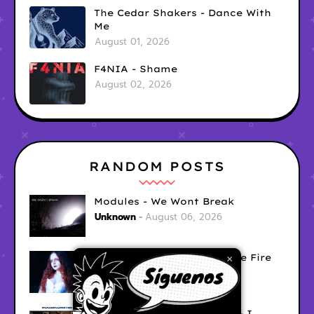
The Cedar Shakers - Dance With
Me
August 01, 2026
F4NIA - Shame
August 02, 2026
RANDOM POSTS
Modules - We Wont Break
Unknown
August 06, 2026
Sara Diana - Her Hair's Like Fire
×
Ely
August 05, 2026
Good Vibes Rollercoaster - I