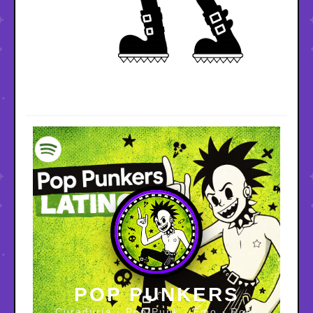
POP PUNKERS
Curaduría · Pop Punk · Emo · Rock