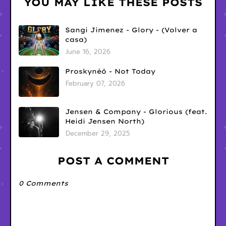
YOU MAY LIKE THESE POSTS
Sangi Jimenez - Glory - (Volver a
casa)
June 16, 2026
Proskynéō - Not Today
February 07, 2026
Jensen & Company - Glorious (feat.
Heidi Jensen North)
December 29, 2025
POST A COMMENT
0 Comments