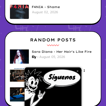
F4NIA - Shame
August 02, 2026
RANDOM POSTS
Sara Diana - Her Hair's Like Fire
Ely
August 05, 2026
Good Vibes Rollercoaster - I
×
Don't Care
Ely
August 05, 2026
Hyperwulf - FaceTime
Ely
August 04, 2026