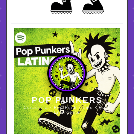
POP PUNKERS
Curaduría · Pop Punk · Emo · Rock
Emergente