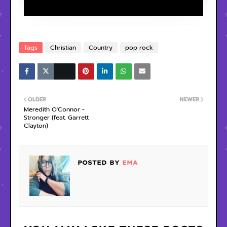
Tags
Christian
Country
pop rock
OLDER
NEWER
Meredith O'Connor -
Stronger (feat. Garrett
Clayton)
POSTED BY
EMA