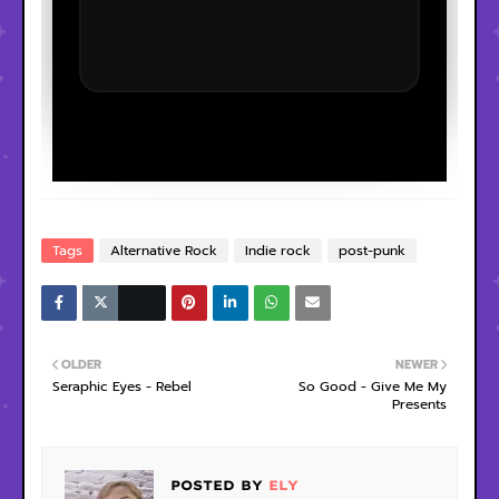
Tags
Alternative Rock
Indie rock
post-punk
OLDER
NEWER
Seraphic Eyes - Rebel
So Good - Give Me My
Presents
POSTED BY
ELY