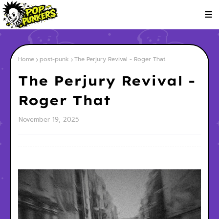
Home
post-punk
The Perjury Revival - Roger That
The Perjury Revival -
Roger That
November 19, 2025