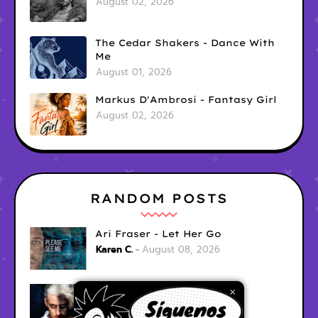
August 02, 2026
The Cedar Shakers - Dance With
Me
August 01, 2026
Markus D'Ambrosi - Fantasy Girl
August 02, 2026
RANDOM POSTS
Ari Fraser - Let Her Go
Karen C.
August 08, 2026
Smii - Red City Lights
×
Karen C.
August 08, 2026