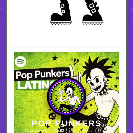
POP PUNKERS
Curaduría · Pop Punk · Emo · Rock