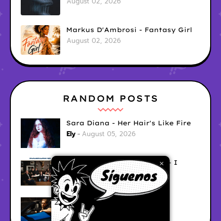
August 02, 2026
Markus D'Ambrosi - Fantasy Girl
August 02, 2026
RANDOM POSTS
Sara Diana - Her Hair's Like Fire
Ely
August 05, 2026
Good Vibes Rollercoaster - I
×
Don't Care
Ely
August 05, 2026
Hyperwulf - FaceTime
Ely
August 04, 2026