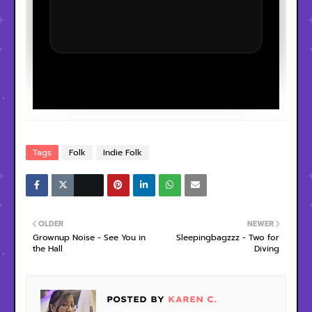
Tags
Folk
Indie Folk
OLDER
NEWER
Grownup Noise - See You in
Sleepingbagzzz - Two for
the Hall
Diving
POSTED BY
KAREN C.