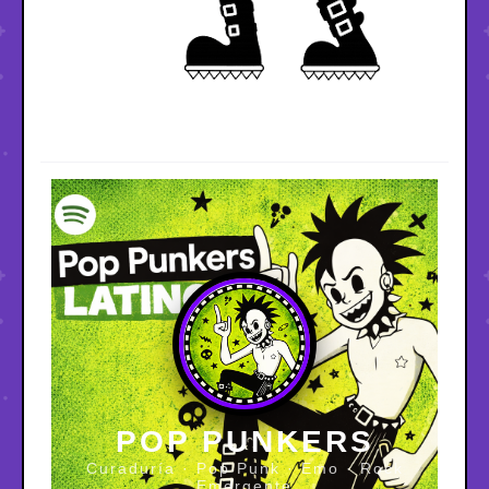
POP PUNKERS
Curaduría · Pop Punk · Emo · Rock
Emergente