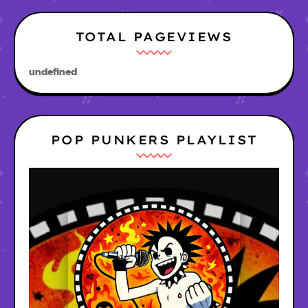
TOTAL PAGEVIEWS
u
n
d
e
f
n
e
d
POP PUNKERS PLAYLIST