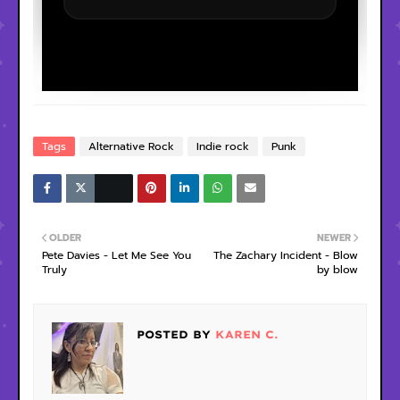
Tags
Alternative Rock
Indie rock
Punk
OLDER
NEWER
Pete Davies - Let Me See You
The Zachary Incident - Blow
Truly
by blow
POSTED BY
KAREN C.