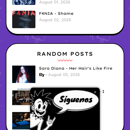
August 01, 2026
F4NIA - Shame
August 02, 2026
RANDOM POSTS
Sara Diana - Her Hair's Like Fire
Ely
August 05, 2026
Good Vibes Rollercoaster - I
×
Don't Care
Ely
August 05, 2026
Hyperwulf - FaceTime
Ely
August 04, 2026