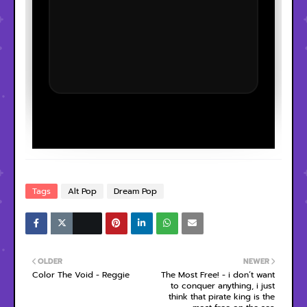
Tags
Alt Pop
Dream Pop
OLDER
NEWER
Color The Void - Reggie
The Most Free! - i don’t want
to conquer anything, i just
think that pirate king is the