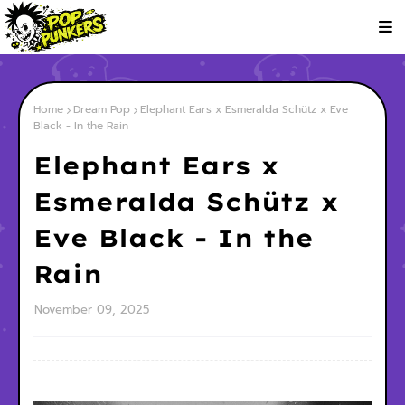
Home
Dream Pop
Elephant Ears x Esmeralda Schütz x Eve
Black - In the Rain
Elephant Ears x
Esmeralda Schütz x
Eve Black - In the
Rain
November 09, 2025