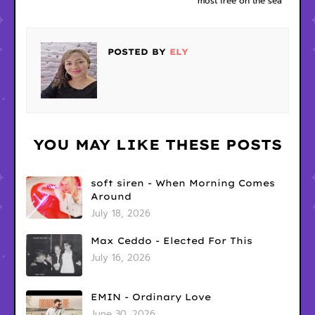
most free on the sea
POSTED BY
ELY
YOU MAY LIKE THESE POSTS
soft siren - When Morning Comes
Around
July 18, 2026
Max Ceddo - Elected For This
July 16, 2026
EMIN - Ordinary Love
June 30, 2026