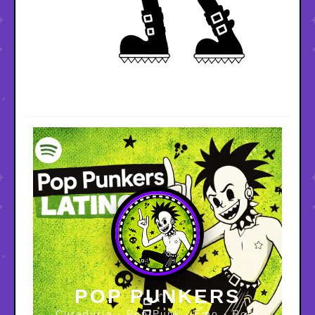
POP PUNKERS
Curaduría · Pop Punk · Emo · Rock