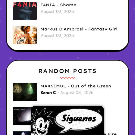
F4NIA - Shame
August 02, 2026
Markus D'Ambrosi - Fantasy Girl
August 02, 2026
RANDOM POSTS
MAXSIMUL - Out of the Green
Karen C.
August 08, 2026
Modules - We Wont Break
×
Unknown
August 06, 2026
Sara Diana - Her Hair's Like Fire