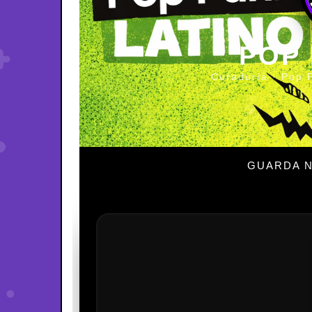
POP
Curaduría · Pop 
GUARDA N