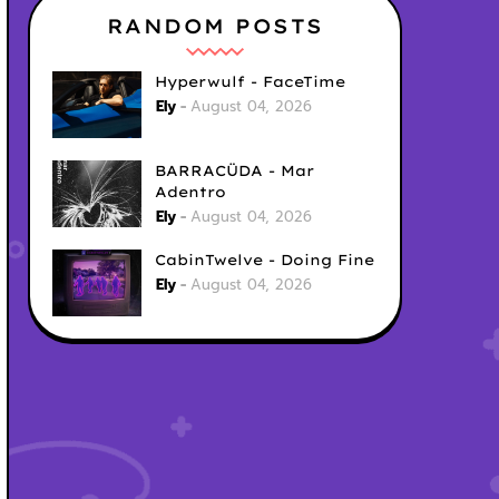
RANDOM POSTS
Hyperwulf - FaceTime
Ely
August 04, 2026
BARRACÜDA - Mar
Adentro
Ely
August 04, 2026
CabinTwelve - Doing Fine
Ely
August 04, 2026