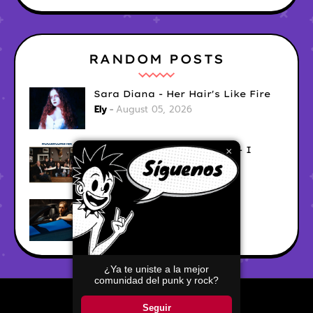
RANDOM POSTS
Sara Diana - Her Hair's Like Fire
Ely
August 05, 2026
Good Vibes Rollercoaster - I
×
Don't Care
Ely
August 05, 2026
Hyperwulf - FaceTime
Ely
August 04, 2026
¿Ya te uniste a la mejor
comunidad del punk y rock?
Home
About
Contact Us
Seguir