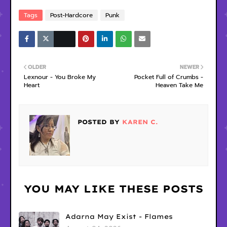
Tags
Post-Hardcore
Punk
OLDER
NEWER
Lexnour - You Broke My
Pocket Full of Crumbs -
Heart
Heaven Take Me
POSTED BY
KAREN C.
YOU MAY LIKE THESE POSTS
Adarna May Exist - Flames