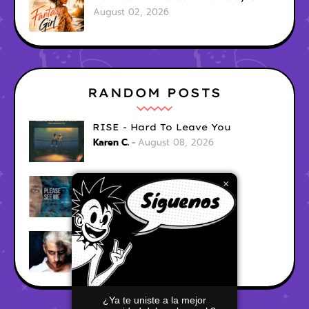
August 02, 2026
RANDOM POSTS
RISE - Hard To Leave You
Karen C.
August 08, 2026
Ari Fraser - Let Her Go
×
Karen C.
August 08, 2026
Smii - Red City Lights
Karen C.
August 08, 2026
¿Ya te uniste a la mejor