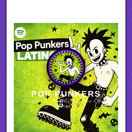
POP PUNKERS
Curaduría · Pop Punk · Emo · Rock
Emergente