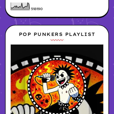
5
1
8
1
9
0
POP PUNKERS PLAYLIST