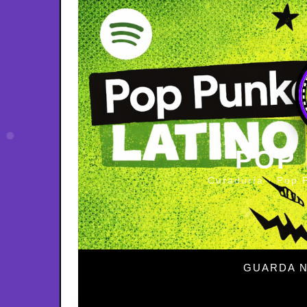
POP
Curaduría · Pop 
GUARDA N