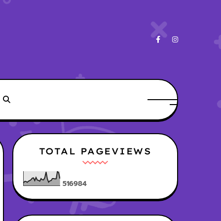
TOTAL PAGEVIEWS
5
1
6
9
8
4