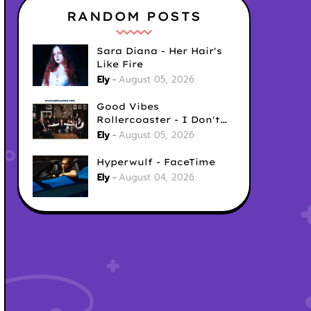
RANDOM POSTS
Sara Diana - Her Hair's
Like Fire
Ely
August 05, 2026
Good Vibes
Rollercoaster - I Don't
Care
Ely
August 05, 2026
Hyperwulf - FaceTime
Ely
August 04, 2026