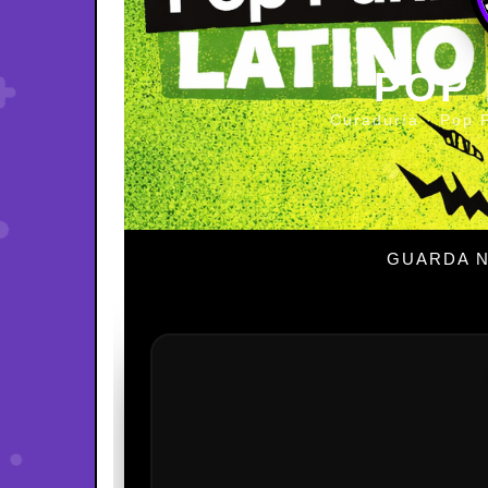
POP
Curaduría · Pop 
GUARDA N