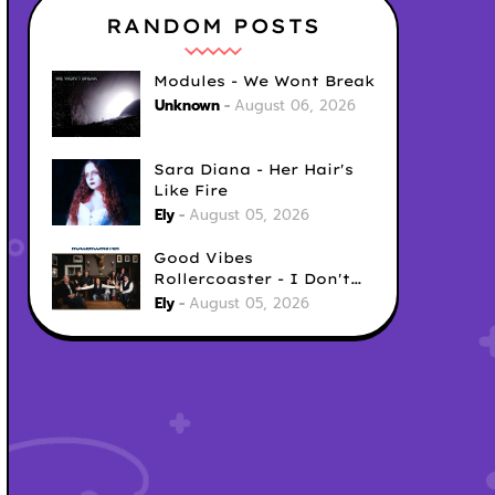
RANDOM POSTS
Modules - We Wont Break
Unknown
August 06, 2026
Sara Diana - Her Hair's
Like Fire
Ely
August 05, 2026
Good Vibes
Rollercoaster - I Don't
Care
Ely
August 05, 2026