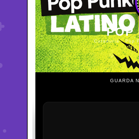
POP
Curaduría · Pop 
GUARDA N