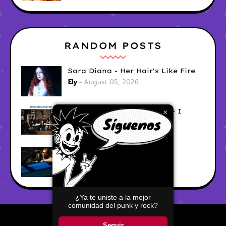
RANDOM POSTS
Sara Diana - Her Hair's Like Fire
Ely
August 05, 2026
Good Vibes Rollercoaster - I
×
Don't Care
Ely
August 05, 2026
Hyperwulf - FaceTime
Ely
August 04, 2026
¿Ya te uniste a la mejor
comunidad del punk y rock?
Home
About
Contact Us
Seguir