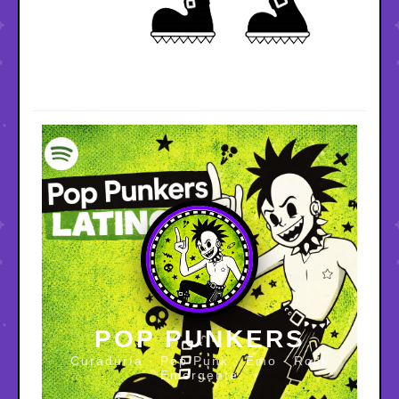
POP PUNKERS
Curaduría · Pop Punk · Emo · Rock
Emergente