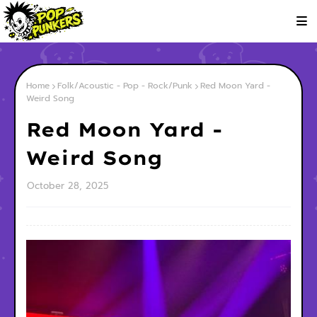
Home
Folk/Acoustic - Pop - Rock/Punk
Red Moon Yard -
Weird Song
Red Moon Yard -
Weird Song
October 28, 2025