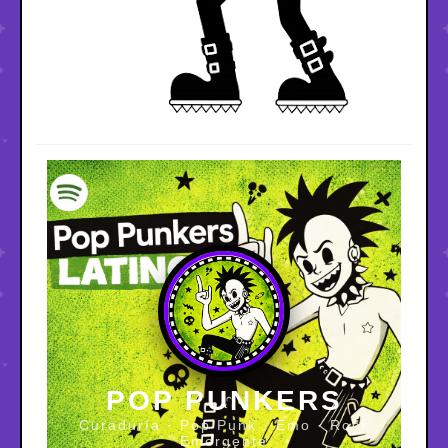
POP PUNKERS
Curaduría · Pop Punk · Emo · Rock
Emergente