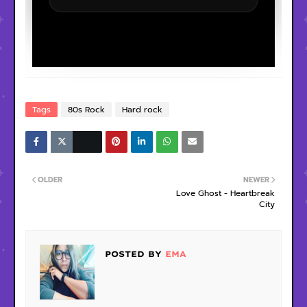
Tags
80s Rock
Hard rock
OLDER
NEWER
Love Ghost - Heartbreak
City
POSTED BY
EMA