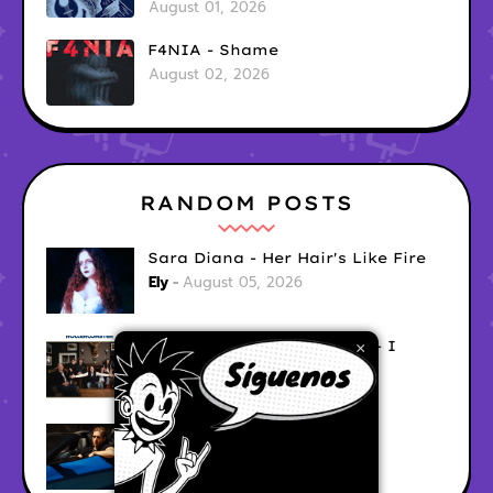
August 01, 2026
F4NIA - Shame
August 02, 2026
RANDOM POSTS
Sara Diana - Her Hair's Like Fire
Ely
August 05, 2026
Good Vibes Rollercoaster - I
×
Don't Care
Ely
August 05, 2026
Hyperwulf - FaceTime
Ely
August 04, 2026