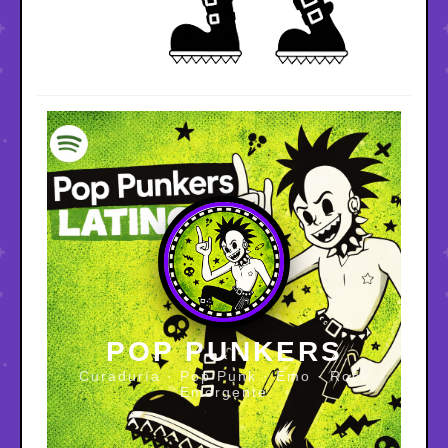
POP PUNKERS
Curaduría · Pop Punk · Emo · Rock
Emergente