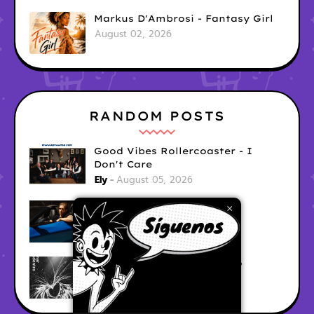
Markus D'Ambrosi - Fantasy Girl
August 02, 2026
RANDOM POSTS
Good Vibes Rollercoaster - I
Don't Care
Ely
August 05, 2026
Hyperwulf - FaceTime
×
Ely
August 04, 2026
BARRACÜDA - Mar Adentro
Ely
August 04, 2026