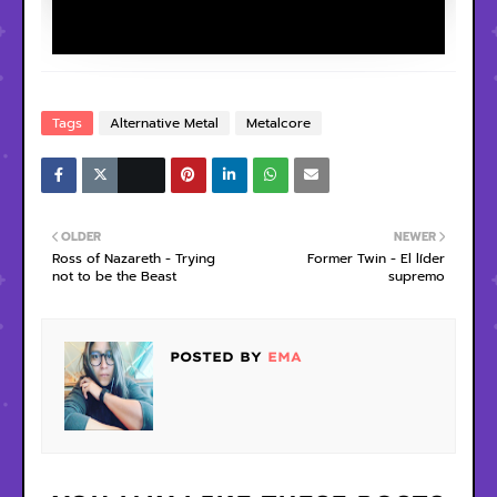
Tags
Alternative Metal
Metalcore
OLDER
NEWER
Ross of Nazareth - Trying
Former Twin - El líder
not to be the Beast
supremo
POSTED BY
EMA