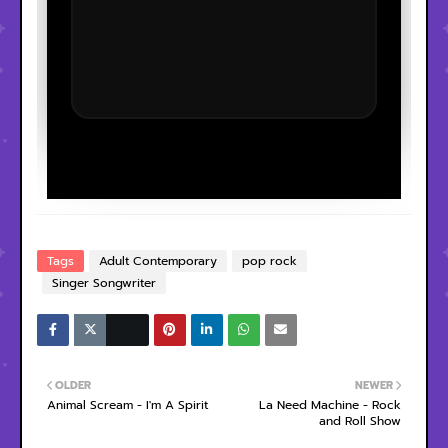
Tags
Adult Contemporary
pop rock
Singer Songwriter
OLDER
NEWER
Animal Scream - I'm A Spirit
La Need Machine - Rock
and Roll Show