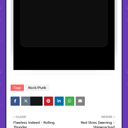
Tags
Rock/Punk
OLDER
NEWER
Flawless Indeed - Rolling
Red Skies Dawning -
Thunder
Shipwrecked