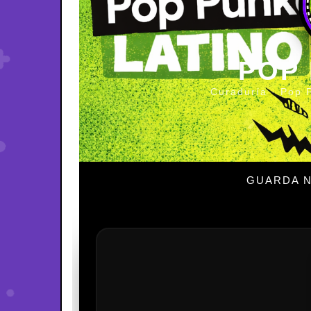
POP
Curaduría · Pop 
GUARDA N