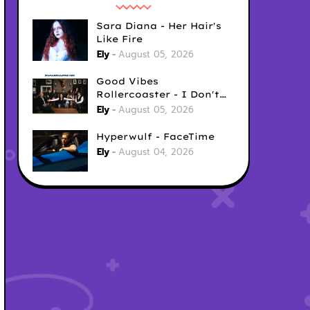
Sara Diana - Her Hair's
Like Fire
Ely
August 05, 2026
Good Vibes
Rollercoaster - I Don't
Care
Ely
August 05, 2026
Hyperwulf - FaceTime
Ely
August 04, 2026