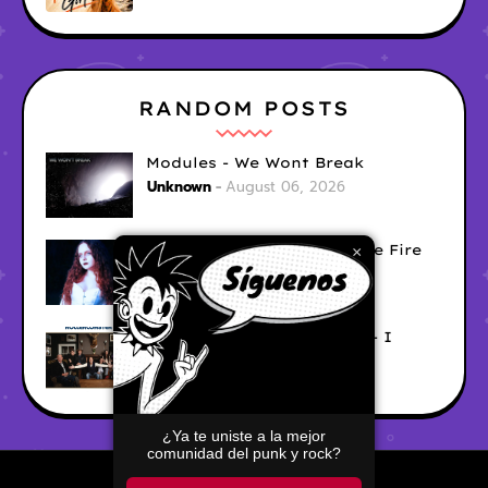
RANDOM POSTS
Modules - We Wont Break
Unknown
August 06, 2026
Sara Diana - Her Hair's Like Fire
×
Ely
August 05, 2026
Good Vibes Rollercoaster - I
Don't Care
Ely
August 05, 2026
¿Ya te uniste a la mejor
comunidad del punk y rock?
Home
About
Contact Us