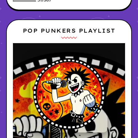
5
1
7
3
6
7
POP PUNKERS PLAYLIST