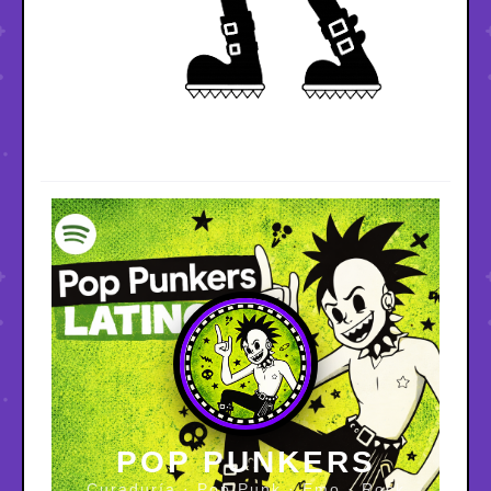
POP PUNKERS
Curaduría · Pop Punk · Emo · Rock