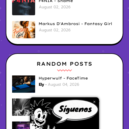
F4NIA - Shame
August 02, 2026
Markus D'Ambrosi - Fantasy Girl
August 02, 2026
RANDOM POSTS
Hyperwulf - FaceTime
Ely
August 04, 2026
BARRACÜDA - Mar Adentro
×
Ely
August 04, 2026
CabinTwelve - Doing Fine