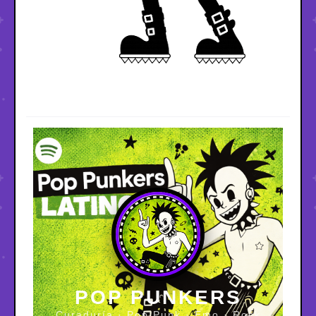
POP PUNKERS
Curaduría · Pop Punk · Emo · Rock