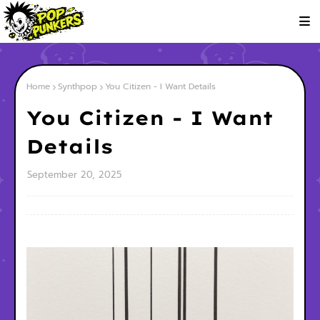
Home
Synthpop
You Citizen - I Want Details
You Citizen - I Want
Details
September 20, 2025