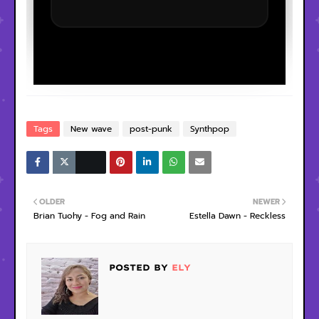
Tags
New wave
post-punk
Synthpop
OLDER
NEWER
Brian Tuohy - Fog and Rain
Estella Dawn - Reckless
POSTED BY
ELY