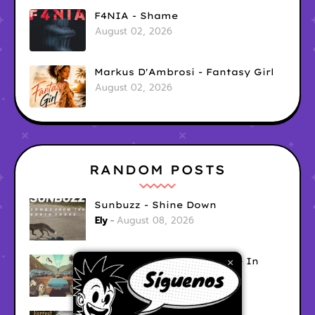
F4NIA - Shame
August 02, 2026
Markus D'Ambrosi - Fantasy Girl
August 02, 2026
RANDOM POSTS
Sunbuzz - Shine Down
Ely
August 08, 2026
Erik Schouten - Good Love In
×
Hard Times
Ely
August 08, 2026