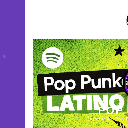
POP
Curaduría · Pop 