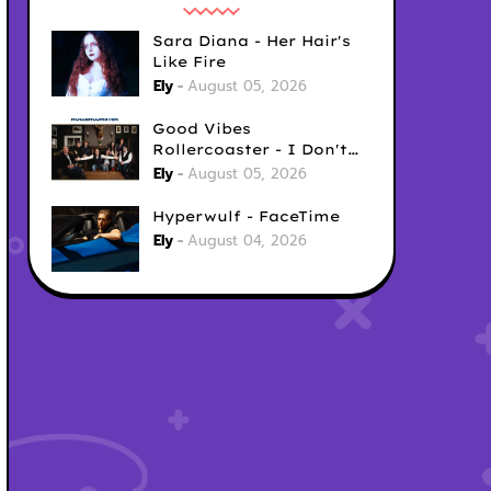
Sara Diana - Her Hair's
Like Fire
Ely
August 05, 2026
Good Vibes
Rollercoaster - I Don't
Care
Ely
August 05, 2026
Hyperwulf - FaceTime
Ely
August 04, 2026