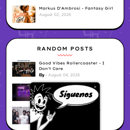
Markus D'Ambrosi - Fantasy Girl
August 02, 2026
RANDOM POSTS
Good Vibes Rollercoaster - I
Don't Care
Ely
August 04, 2026
CabinTwelve - Doing Fine
×
Ely
August 04, 2026
Adarna May Exist - Flames
Unknown
August 04, 2026