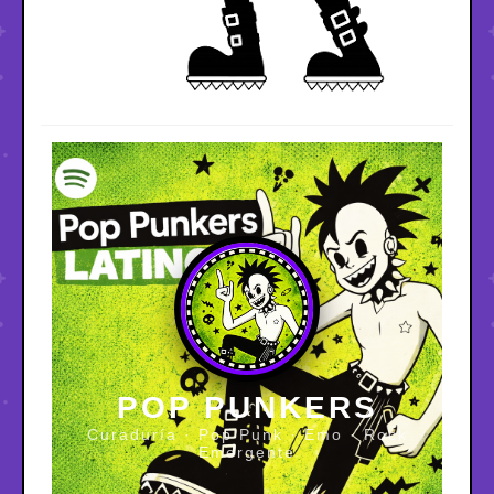
POP PUNKERS
Curaduría · Pop Punk · Emo · Rock
Emergente