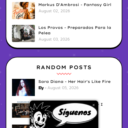
Markus D'Ambrosi - Fantasy Girl
August 02, 2026
Los Provos - Preparados Para la
Pelea
August 03, 2026
RANDOM POSTS
Sara Diana - Her Hair's Like Fire
Ely
August 05, 2026
Good Vibes Rollercoaster - I
×
Don't Care
Ely
August 05, 2026
Hyperwulf - FaceTime