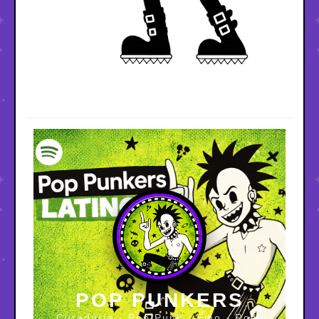
POP PUNKERS
Curaduría · Pop Punk · Emo · Rock