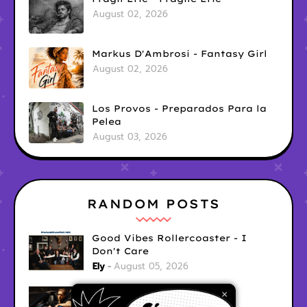
August 02, 2026
Markus D'Ambrosi - Fantasy Girl
August 02, 2026
Los Provos - Preparados Para la
Pelea
August 03, 2026
RANDOM POSTS
Good Vibes Rollercoaster - I
Don't Care
Ely
August 05, 2026
Hyperwulf - FaceTime
×