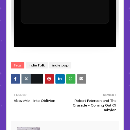
Tags
Indie Folk
indie pop
OLDER
NEWER
AboveMe - Into Oblivion
Robert Peterson and The
Crusade - Coming Out Of
Babylon