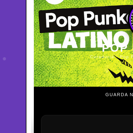
POP
Curaduría · Pop 
GUARDA N