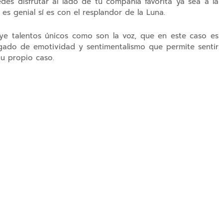
es disfrutar al lado de tu compañía favorita ya sea a la
es genial sí es con el resplandor de la Luna.
ye talentos únicos como son la voz, que en este caso es
argado de emotividad y sentimentalismo que permite sentir
tu propio caso.