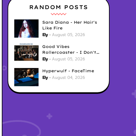
RANDOM POSTS
Sara Diana - Her Hair's
Like Fire
Ely
August 05, 2026
Good Vibes
Rollercoaster - I Don't
Care
Ely
August 05, 2026
Hyperwulf - FaceTime
Ely
August 04, 2026