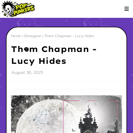
Home
Shoegaze
Th𖦹m Chapman - Lucy Hides
Th𖦹m Chapman -
Lucy Hides
August 30, 2025