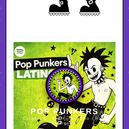
POP PUNKERS
Curaduría · Pop Punk · Emo · Rock
Emergente